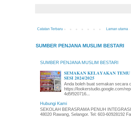
Catatan Terbaru
Laman utama
SUMBER PENJANA MUSLIM BESTARI
SUMBER PENJANA MUSLIM BESTARI
𝐒𝐄𝐌𝐀𝐊𝐀𝐍 𝐊𝐄𝐋𝐀𝐘𝐀𝐊𝐀𝐍 𝐓𝐄𝐌𝐔 
𝐒𝐄𝐒𝐈 𝟐𝟎𝟐𝟒/𝟐𝟎𝟐𝟓
Anda boleh buat semakan secara da
https://lookerstudio.google.com/re
4d5f920716...
Hubungi Kami
SEKOLAH BERASRAMA PENUH INTEGRASI RA
48020 Rawang, Selangor. Tel: 603-60928192 Fak