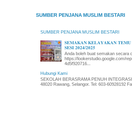
SUMBER PENJANA MUSLIM BESTARI
SUMBER PENJANA MUSLIM BESTARI
𝐒𝐄𝐌𝐀𝐊𝐀𝐍 𝐊𝐄𝐋𝐀𝐘𝐀𝐊𝐀𝐍 𝐓𝐄𝐌𝐔 
𝐒𝐄𝐒𝐈 𝟐𝟎𝟐𝟒/𝟐𝟎𝟐𝟓
Anda boleh buat semakan secara da
https://lookerstudio.google.com/re
4d5f920716...
Hubungi Kami
SEKOLAH BERASRAMA PENUH INTEGRASI RA
48020 Rawang, Selangor. Tel: 603-60928192 Fak