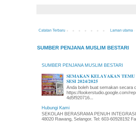
Catatan Terbaru
Laman utama
SUMBER PENJANA MUSLIM BESTARI
SUMBER PENJANA MUSLIM BESTARI
𝐒𝐄𝐌𝐀𝐊𝐀𝐍 𝐊𝐄𝐋𝐀𝐘𝐀𝐊𝐀𝐍 𝐓𝐄𝐌𝐔 
𝐒𝐄𝐒𝐈 𝟐𝟎𝟐𝟒/𝟐𝟎𝟐𝟓
Anda boleh buat semakan secara da
https://lookerstudio.google.com/re
4d5f920716...
Hubungi Kami
SEKOLAH BERASRAMA PENUH INTEGRASI RA
48020 Rawang, Selangor. Tel: 603-60928192 Fak