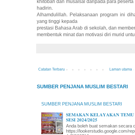
khitobah dan musalsal daripada para peserta 
hadirin.
Alhamdulillah. Pelaksanaan program ini di
yang tinggi kepada
prestasi Bahasa Arab di sekolah, dan memberi
membentuk minat dan motivasi diri murid un
Catatan Terbaru
Laman utama
SUMBER PENJANA MUSLIM BESTARI
SUMBER PENJANA MUSLIM BESTARI
𝐒𝐄𝐌𝐀𝐊𝐀𝐍 𝐊𝐄𝐋𝐀𝐘𝐀𝐊𝐀𝐍 𝐓𝐄𝐌𝐔 
𝐒𝐄𝐒𝐈 𝟐𝟎𝟐𝟒/𝟐𝟎𝟐𝟓
Anda boleh buat semakan secara da
https://lookerstudio.google.com/re