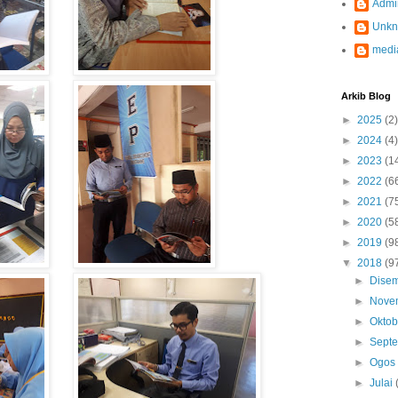
Admi
Unk
medi
Arkib Blog
►
2025
(2)
►
2024
(4)
►
2023
(1
►
2022
(6
►
2021
(7
►
2020
(5
►
2019
(9
▼
2018
(9
►
Dise
►
Nove
►
Okto
►
Sept
►
Ogo
►
Julai