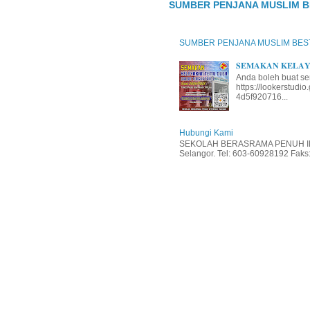
SUMBER PENJANA MUSLIM B
SUMBER PENJANA MUSLIM BES
𝐒𝐄𝐌𝐀𝐊𝐀𝐍 𝐊𝐄𝐋𝐀𝐘𝐀
Anda boleh buat se
https://lookerstud
4d5f920716...
Hubungi Kami
SEKOLAH BERASRAMA PENUH INT
Selangor. Tel: 603-60928192 Faks: