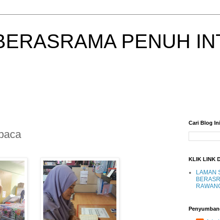
BERASRAMA PENUH IN
Cari Blog In
mbaca
KLIK LINK 
LAMAN 
BERASR
RAWAN
Penyumban