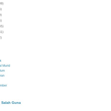
09)
6)
9)
5)
65)
61)
2)
k
l Murid
ulum
ran
umber
 Salah Guna