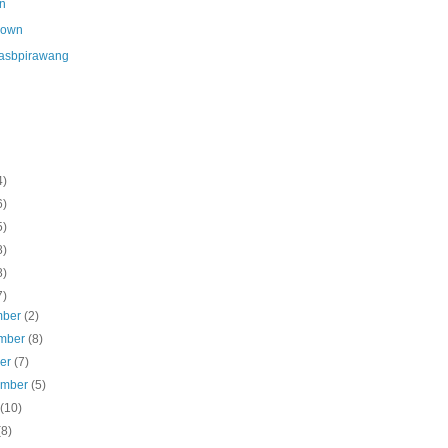
n
nown
asbpirawang
4)
6)
5)
8)
8)
7)
mber
(2)
mber
(8)
ber
(7)
ember
(5)
s
(10)
(8)