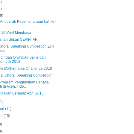
6)
8)
(9)
s Anugerah Kecemerlangan kali ke-
ti 10 Minit Membaca
anan Sukan SEPINTAR
horal Speaking Competition Zon
ngah
ndingan Olympiad Sains dan
ematik 2018
ate Mathematics Challenge 2018
nal Choral Speaking Competition
 Program Pengukuhan Bahasa
b di Aceh, Indo...
s Makan Beradap April 2018
8)
ari
(11)
ri
(15)
0)
8)