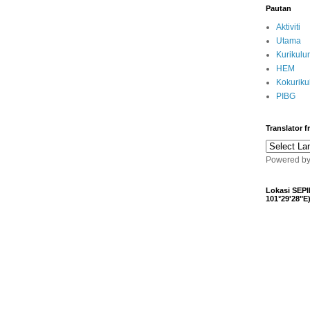
Pautan
Aktiviti
Utama
Kurikulu
HEM
Kokurik
PIBG
Translator 
Powered b
Lokasi SEPI
101°29'28"E