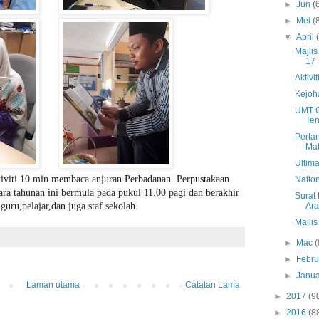
►
Jun
(
►
Mei
(
▼
April
Majli
17
Aktivi
Kejoh
UMT C
Te
Perta
Mat
Ultim
iviti 10 min membaca anjuran Perbadanan  Perpustakaan 
Natio
ra tahunan ini bermula pada pukul 11.00 pagi dan berakhir 
Surat
guru,pelajar,dan juga staf sekolah.
Ara
Majli
►
Mac
(
►
Febru
►
Janua
Laman utama
Catatan Lama
►
2017
(9
►
2016
(8