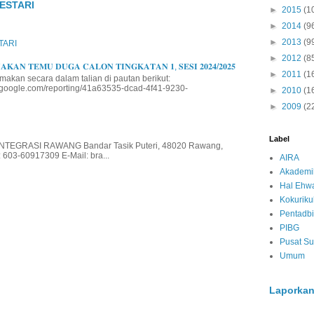
ESTARI
►
2015
(1
►
2014
(9
►
2013
(9
TARI
►
2012
(8
𝐊𝐀𝐍 𝐓𝐄𝐌𝐔 𝐃𝐔𝐆𝐀 𝐂𝐀𝐋𝐎𝐍 𝐓𝐈𝐍𝐆𝐊𝐀𝐓𝐀𝐍 𝟏, 𝐒𝐄𝐒𝐈 𝟐𝟎𝟐𝟒/𝟐𝟎𝟐𝟓
►
2011
(1
makan secara dalam talian di pautan berikut:
io.google.com/reporting/41a63535-dcad-4f41-9230-
►
2010
(1
►
2009
(2
Label
EGRASI RAWANG Bandar Tasik Puteri, 48020 Rawang,
 603-60917309 E-Mail: bra...
AIRA
Akademi
Hal Ehwa
Kokurik
Pentadbi
PIBG
Pusat S
Umum
Laporkan