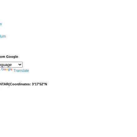
m
ulum
from Google
y
Translate
NTAR(Coordinates: 3°17'52"N
)