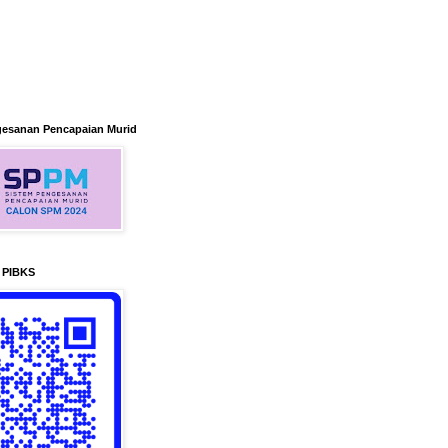
gesanan Pencapaian Murid
n PIBKS