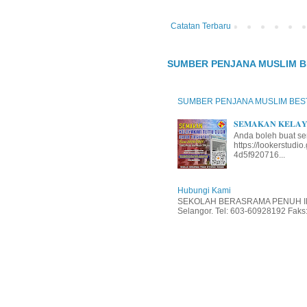
Catatan Terbaru
SUMBER PENJANA MUSLIM B
SUMBER PENJANA MUSLIM BES
𝐒𝐄𝐌𝐀𝐊𝐀𝐍 𝐊𝐄𝐋𝐀𝐘𝐀
Anda boleh buat se
https://lookerstud
4d5f920716...
Hubungi Kami
SEKOLAH BERASRAMA PENUH INT
Selangor. Tel: 603-60928192 Faks: