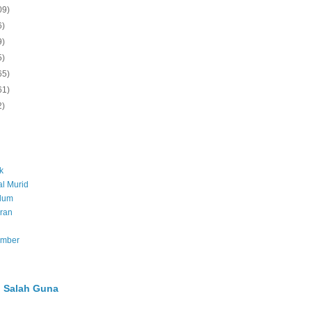
09)
6)
9)
5)
65)
61)
2)
k
l Murid
ulum
ran
umber
 Salah Guna