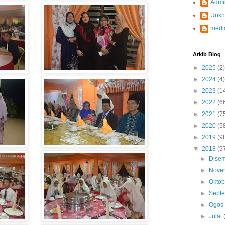
Admi
Unk
medi
Arkib Blog
►
2025
(2)
►
2024
(4)
►
2023
(1
►
2022
(6
►
2021
(7
►
2020
(5
►
2019
(9
▼
2018
(9
►
Dise
►
Nove
►
Okto
►
Sept
►
Ogo
►
Julai