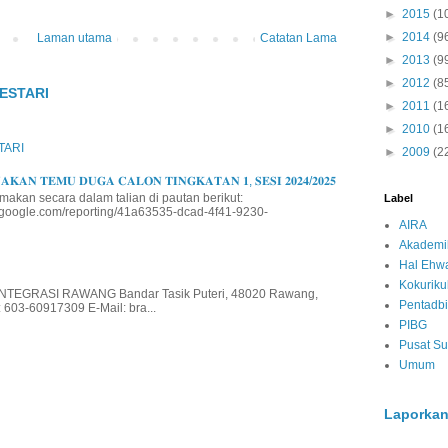
►
2015
(1
►
2014
(9
Laman utama
Catatan Lama
►
2013
(9
►
2012
(8
ESTARI
►
2011
(1
►
2010
(1
TARI
►
2009
(2
𝐊𝐀𝐍 𝐓𝐄𝐌𝐔 𝐃𝐔𝐆𝐀 𝐂𝐀𝐋𝐎𝐍 𝐓𝐈𝐍𝐆𝐊𝐀𝐓𝐀𝐍 𝟏, 𝐒𝐄𝐒𝐈 𝟐𝟎𝟐𝟒/𝟐𝟎𝟐𝟓
makan secara dalam talian di pautan berikut:
Label
io.google.com/reporting/41a63535-dcad-4f41-9230-
AIRA
Akademi
Hal Ehwa
Kokurik
EGRASI RAWANG Bandar Tasik Puteri, 48020 Rawang,
Pentadbi
 603-60917309 E-Mail: bra...
PIBG
Pusat S
Umum
Laporkan