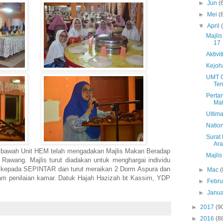
►
Jun
(
►
Mei
(
▼
April
Majli
17
Aktivi
Kejoh
UMT C
Te
Perta
Mat
Ultim
Natio
Surat
Ara
i bawah Unit HEM telah mengadakan Majlis Makan Beradap
Majli
awang. Majlis turut diadakan untuk menghargai individu
kepada SEPINTAR dan turut meraikan 2 Dorm Aspura dan
►
Mac
(
am penilaian kamar. Datuk Hajah Hazizah bt Kassim, YDP
►
Febru
►
Janua
►
2017
(9
►
2016
(8