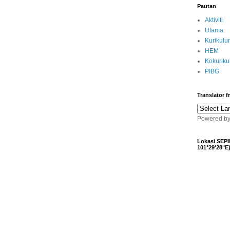
Pautan
Aktiviti
Utama
Kurikulu
HEM
Kokurik
PIBG
Translator 
Powered b
Lokasi SEPI
101°29'28"E