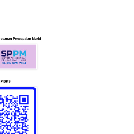
gesanan Pencapaian Murid
n PIBKS