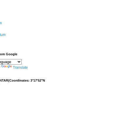
m
ulum
from Google
y
Translate
NTAR(Coordinates: 3°17'52"N
)