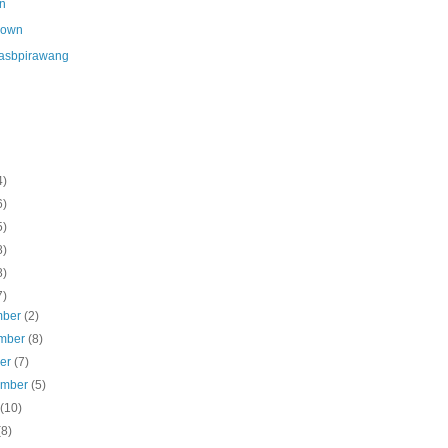
n
nown
asbpirawang
4)
6)
5)
8)
8)
7)
mber
(2)
mber
(8)
ber
(7)
ember
(5)
s
(10)
(8)