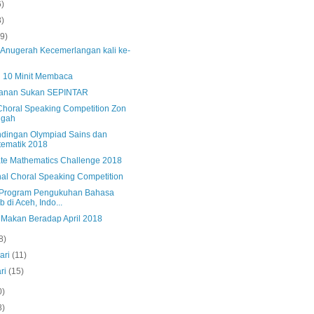
6)
8)
(9)
s Anugerah Kecemerlangan kali ke-
ti 10 Minit Membaca
anan Sukan SEPINTAR
horal Speaking Competition Zon
ngah
ndingan Olympiad Sains dan
ematik 2018
ate Mathematics Challenge 2018
nal Choral Speaking Competition
 Program Pengukuhan Bahasa
b di Aceh, Indo...
s Makan Beradap April 2018
8)
ari
(11)
ri
(15)
0)
8)