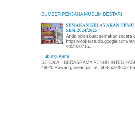
SUMBER PENJANA MUSLIM BESTARI
𝐒𝐄𝐌𝐀𝐊𝐀𝐍 𝐊𝐄𝐋𝐀𝐘𝐀𝐊𝐀𝐍 𝐓𝐄𝐌𝐔 
𝐒𝐄𝐒𝐈 𝟐𝟎𝟐𝟒/𝟐𝟎𝟐𝟓
Anda boleh buat semakan secara da
https://lookerstudio.google.com/re
4d5f920716...
Hubungi Kami
SEKOLAH BERASRAMA PENUH INTEGRASI RA
48020 Rawang, Selangor. Tel: 603-60928192 Fak