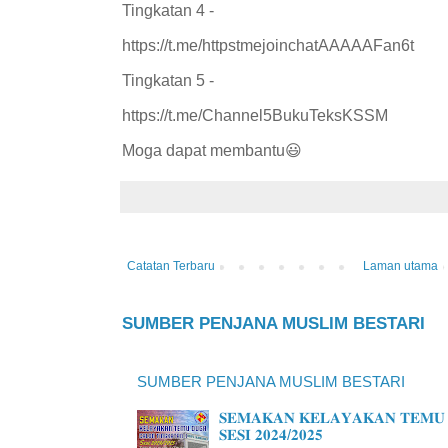
Tingkatan 4 -
https://t.me/httpstmejoinchatAAAAAFan6t
Tingkatan 5 -
https://t.me/Channel5BukuTeksKSSM
Moga dapat membantu😃
Catatan Terbaru
Laman utama
SUMBER PENJANA MUSLIM BESTARI
SUMBER PENJANA MUSLIM BESTARI
𝐒𝐄𝐌𝐀𝐊𝐀𝐍 𝐊𝐄𝐋𝐀𝐘𝐀𝐊𝐀𝐍 𝐓𝐄𝐌𝐔 
𝐒𝐄𝐒𝐈 𝟐𝟎𝟐𝟒/𝟐𝟎𝟐𝟓