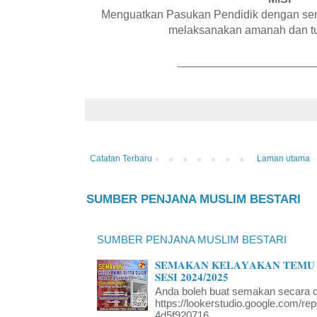
Menguatkan Pasukan Pendidik dengan sem
melaksanakan amanah dan tu
_____________________
Catatan Terbaru
Laman utama
SUMBER PENJANA MUSLIM BESTARI
SUMBER PENJANA MUSLIM BESTARI
𝐒𝐄𝐌𝐀𝐊𝐀𝐍 𝐊𝐄𝐋𝐀𝐘𝐀𝐊𝐀𝐍 𝐓𝐄𝐌𝐔 
𝐒𝐄𝐒𝐈 𝟐𝟎𝟐𝟒/𝟐𝟎𝟐𝟓
Anda boleh buat semakan secara da
https://lookerstudio.google.com/re
4d5f920716...