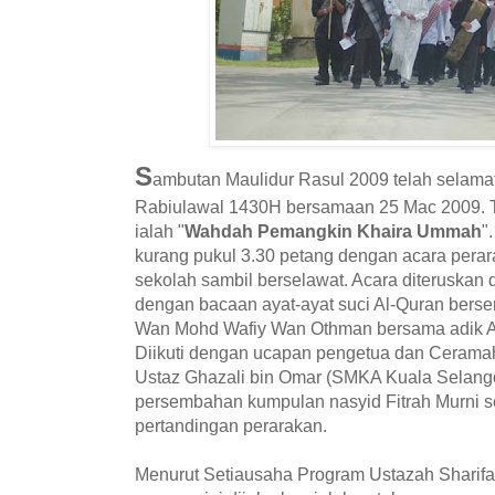
S
ambutan Maulidur Rasul 2009 telah selama
Rabiulawal 1430H bersamaan 25 Mac 2009. T
ialah "
Wahdah Pemangkin Khaira Ummah
"
kurang pukul 3.30 petang dengan acara pera
sekolah sambil berselawat. Acara diteruskan 
dengan bacaan ayat-ayat suci Al-Quran berse
Wan Mohd Wafiy Wan Othman bersama adik Ah
Diikuti dengan ucapan pengetua dan Ceramah
Ustaz Ghazali bin Omar (SMKA Kuala Selangor
persembahan kumpulan nasyid Fitrah Murni 
pertandingan perarakan.
Menurut Setiausaha Program Ustazah Sharifah