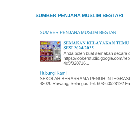
SUMBER PENJANA MUSLIM BESTARI
SUMBER PENJANA MUSLIM BESTARI
𝐒𝐄𝐌𝐀𝐊𝐀𝐍 𝐊𝐄𝐋𝐀𝐘𝐀𝐊𝐀𝐍 𝐓𝐄𝐌𝐔 
𝐒𝐄𝐒𝐈 𝟐𝟎𝟐𝟒/𝟐𝟎𝟐𝟓
Anda boleh buat semakan secara da
https://lookerstudio.google.com/re
4d5f920716...
Hubungi Kami
SEKOLAH BERASRAMA PENUH INTEGRASI RA
48020 Rawang, Selangor. Tel: 603-60928192 Fak