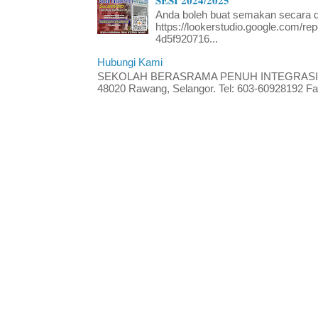
𝐒𝐄𝐒𝐈 𝟐𝟎𝟐𝟒/𝟐𝟎𝟐𝟓
Anda boleh buat semakan secara da
https://lookerstudio.google.com/re
4d5f920716...
Hubungi Kami
SEKOLAH BERASRAMA PENUH INTEGRASI RA
48020 Rawang, Selangor. Tel: 603-60928192 Fak