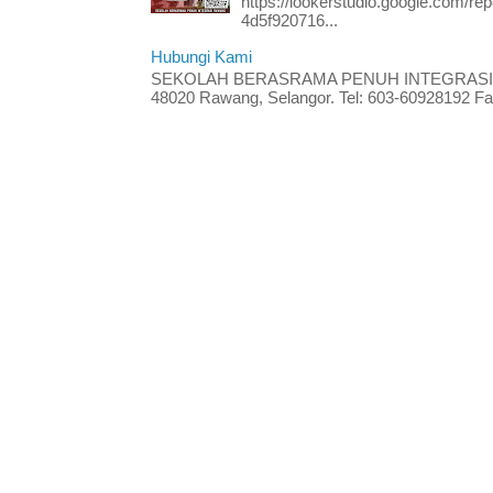
https://lookerstudio.google.com/re
4d5f920716...
Hubungi Kami
SEKOLAH BERASRAMA PENUH INTEGRASI RA
48020 Rawang, Selangor. Tel: 603-60928192 Fak