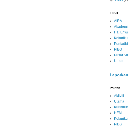
►
2009
(2
Label
AIRA
Akademi
Hal Ehwa
Kokurik
Pentadbi
PIBG
Pusat S
Umum
Laporkan
Pautan
Aktiviti
Utama
Kurikulu
HEM
Kokurik
PIBG