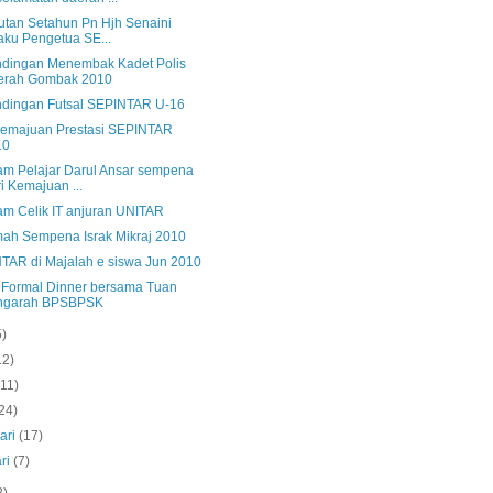
tan Setahun Pn Hjh Senaini
aku Pengetua SE...
ndingan Menembak Kadet Polis
erah Gombak 2010
ndingan Futsal SEPINTAR U-16
Kemajuan Prestasi SEPINTAR
10
am Pelajar Darul Ansar sempena
i Kemajuan ...
am Celik IT anjuran UNITAR
ah Sempena Israk Mikraj 2010
TAR di Majalah e siswa Jun 2010
s Formal Dinner bersama Tuan
ngarah BPSBPSK
5)
12)
(11)
24)
ari
(17)
ri
(7)