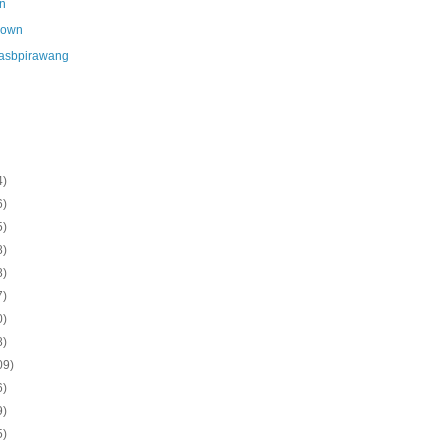
n
nown
asbpirawang
4)
6)
5)
8)
8)
7)
0)
8)
09)
6)
9)
5)