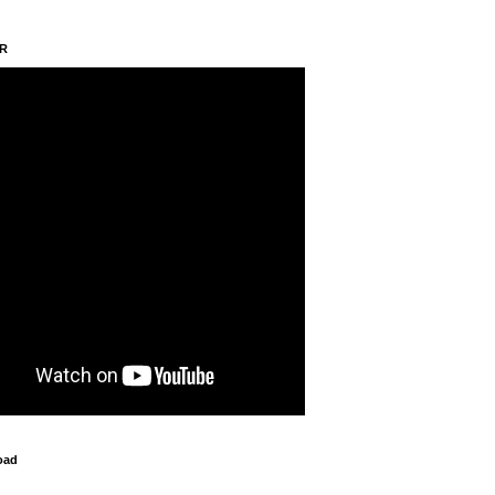
AR
oad