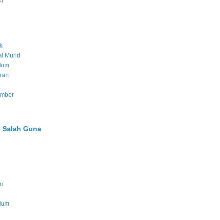
2)
k
l Murid
ulum
ran
umber
 Salah Guna
m
ulum