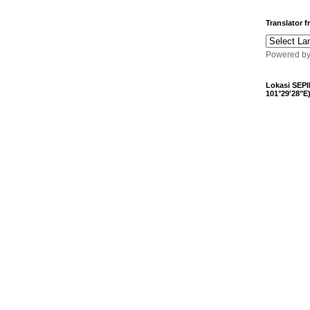
Translator 
Powered b
Lokasi SEPI
101°29'28"E