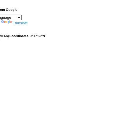
from Google
y
Translate
NTAR(Coordinates: 3°17'52"N
)