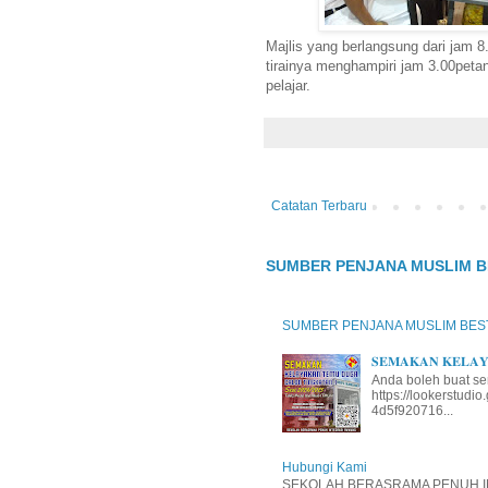
Majlis yang berlangsung dari jam 
tirainya menghampiri jam 3.00pet
pelajar.
Catatan Terbaru
SUMBER PENJANA MUSLIM B
SUMBER PENJANA MUSLIM BES
𝐒𝐄𝐌𝐀𝐊𝐀𝐍 𝐊𝐄𝐋𝐀𝐘𝐀
Anda boleh buat se
https://lookerstud
4d5f920716...
Hubungi Kami
SEKOLAH BERASRAMA PENUH INT