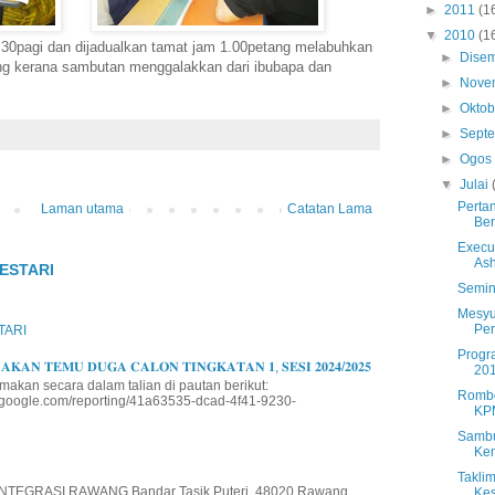
►
2011
(1
▼
2010
(1
8.30pagi dan dijadualkan tamat jam 1.00petang melabuhkan
►
Dise
ang kerana sambutan menggalakkan dari ibubapa dan
►
Nove
►
Okto
►
Sept
►
Ogo
▼
Julai
Perta
Laman utama
Catatan Lama
Be
Execu
As
ESTARI
Semin
Mesyu
Per
TARI
Progr
𝐊𝐀𝐍 𝐓𝐄𝐌𝐔 𝐃𝐔𝐆𝐀 𝐂𝐀𝐋𝐎𝐍 𝐓𝐈𝐍𝐆𝐊𝐀𝐓𝐀𝐍 𝟏, 𝐒𝐄𝐒𝐈 𝟐𝟎𝟐𝟒/𝟐𝟎𝟐𝟓
201
makan secara dalam talian di pautan berikut:
Rombo
io.google.com/reporting/41a63535-dcad-4f41-9230-
KP
Sambu
Kem
Takli
EGRASI RAWANG Bandar Tasik Puteri, 48020 Rawang,
Kes