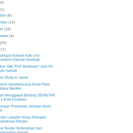
65)
61)
mber
(6)
mber
(14)
ber
(19)
ember
(4)
s
(25)
(17)
ndingan Kawad Kaki Unit
runiform Daerah Gombak
tive Talk "PnP Berkesan" oleh Pn
hah Samah
ar Study in Japan
arat Jawatankuasa Kerja Piala
dana Menteri...
am Menggapai Bintang SEPINTAR
1-Kota Kinabalu
ngan Pemantau Jemaah Nazir,
M
tan Lawatan Kerja Delegasi
enterian Pendid...
mat Tender Kebersihan dan
elamatan daerah ...