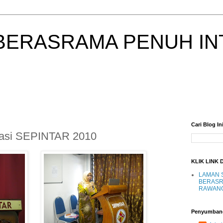
BERASRAMA PENUH IN
Cari Blog In
tasi SEPINTAR 2010
KLIK LINK 
LAMAN 
BERASR
RAWAN
Penyumban