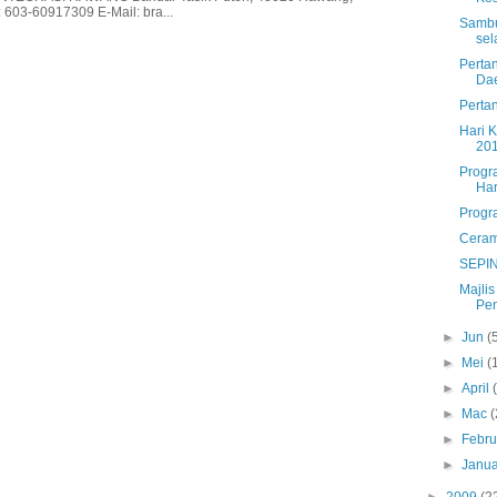
 603-60917309 E-Mail: bra...
Sambu
sel
Perta
Da
Perta
Hari 
20
Progr
Har
Progr
Ceram
SEPIN
Majli
Pe
►
Jun
(
►
Mei
(
►
April
►
Mac
(
►
Febru
►
Janua