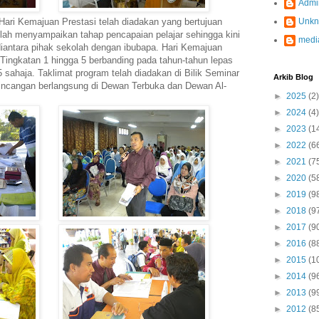
Admi
 Hari Kemajuan Prestasi telah diadakan yang bertujuan
Unk
lah menyampaikan tahap pencapaian pelajar sehingga kini
medi
iantara pihak sekolah dengan ibubapa. Hari Kemajuan
 Tingkatan 1 hingga 5 berbanding pada tahun-tahun lepas
sahaja. Taklimat program telah diadakan di Bilik Seminar
Arkib Blog
ncangan berlangsung di Dewan Terbuka dan Dewan Al-
►
2025
(2)
►
2024
(4)
►
2023
(1
►
2022
(6
►
2021
(7
►
2020
(5
►
2019
(9
►
2018
(9
►
2017
(9
►
2016
(8
►
2015
(1
►
2014
(9
►
2013
(9
►
2012
(8