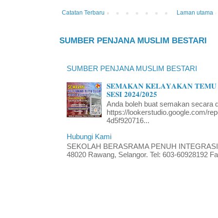
Catatan Terbaru
Laman utama
SUMBER PENJANA MUSLIM BESTARI
SUMBER PENJANA MUSLIM BESTARI
𝐒𝐄𝐌𝐀𝐊𝐀𝐍 𝐊𝐄𝐋𝐀𝐘𝐀𝐊𝐀𝐍 𝐓𝐄𝐌𝐔 
𝐒𝐄𝐒𝐈 𝟐𝟎𝟐𝟒/𝟐𝟎𝟐𝟓
Anda boleh buat semakan secara da
https://lookerstudio.google.com/re
4d5f920716...
Hubungi Kami
SEKOLAH BERASRAMA PENUH INTEGRASI RA
48020 Rawang, Selangor. Tel: 603-60928192 Fak