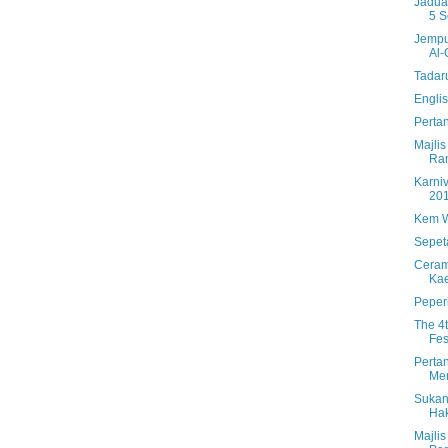
Jadua
5 S
Jempu
Al-Q
Tadar
Engli
Perta
Majli
Ra
Karni
20
Kem W
Sepet
Ceram
Ka
Peper
The 4
Fes
Perta
Men
Sukan
Ha
Majlis