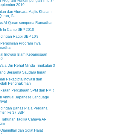
l Program Perkampungan Ilmu 3-
eptember 2010
tan dan Aturcara Majlis Khatam
uran, Ifta...
us Al-Quran sempena Ramadhan
sh In Camp SBP 2010
ndingan Ragbi SBP 10's
s Perasmian Program Ihya'
madhan
val Inovasi Islam Kebangsaan
10
aja Diri Rehat Minda Tingkatan 3
ang Bersama Saudara Imran
ah Rekacipta/Inovasi dan
edah Penghakiman
iksaan Percubaan SPM dan PMR
th Annual Japanese Language
tival
ndingan Bahas Piala Perdana
teri ke 37 SBP
 Tahunan Tadika Cahaya Al-
kim
 Qiamullail dan Solat Hajat