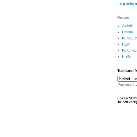
Laporkan
Pautan
Aktiviti
Utama
Kurikulu
HEM
Kokurik
PIBG
Translator 
Powered b
Lokasi SEPI
101°29'28"E