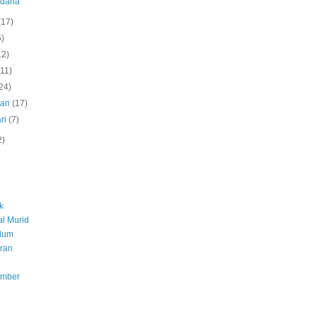
rdana
(17)
5)
12)
(11)
24)
ari
(17)
ri
(7)
2)
k
l Murid
ulum
ran
umber