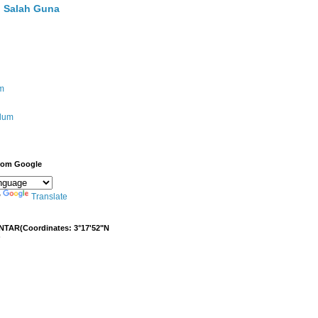
 Salah Guna
m
ulum
from Google
y
Translate
NTAR(Coordinates: 3°17'52"N
)