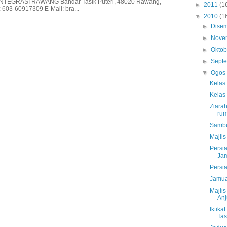
EGRASI RAWANG Bandar Tasik Puteri, 48020 Rawang,
►
2011
(1
 603-60917309 E-Mail: bra...
▼
2010
(1
►
Dise
►
Nove
►
Okto
►
Sept
▼
Ogo
Kelas
Kelas
Ziara
rum
Sambu
Majli
Persia
Jam
Persi
Jamu
Majli
An
Iktik
Tas