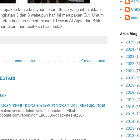
Admi
rupakan kunci kejayaan insan. Itulah yang ditunjukkan
Unk
 Tingkatan 3 dan 5 walaupun hari ini merupakan Cuti Umum
medi
etap berjalan seperti biasa di Dewan Al-Aqsa dan Bilik
an akan membuahkan hasil kelak.
Arkib Blog
►
2025
(2)
►
2024
(4)
►
2023
(1
Laman utama
Catatan Lama
►
2022
(6
►
2021
(7
ESTARI
►
2020
(5
►
2019
(9
►
2018
(9
TARI
►
2017
(9
𝐊𝐀𝐍 𝐓𝐄𝐌𝐔 𝐃𝐔𝐆𝐀 𝐂𝐀𝐋𝐎𝐍 𝐓𝐈𝐍𝐆𝐊𝐀𝐓𝐀𝐍 𝟏, 𝐒𝐄𝐒𝐈 𝟐𝟎𝟐𝟒/𝟐𝟎𝟐𝟓
►
2016
(8
makan secara dalam talian di pautan berikut:
►
2015
(1
io.google.com/reporting/41a63535-dcad-4f41-9230-
►
2014
(9
►
2013
(9
►
2012
(8