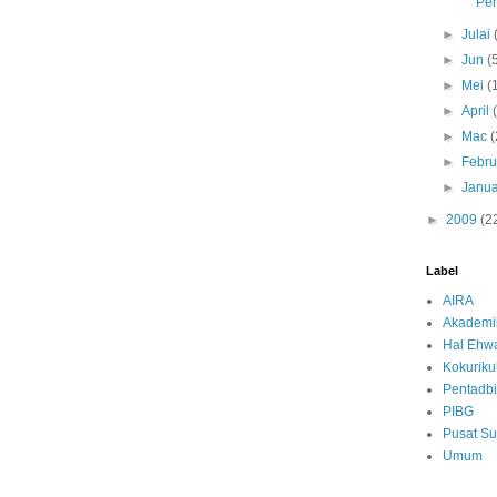
Pe
►
Julai
►
Jun
(
►
Mei
(
►
April
►
Mac
(
►
Febru
►
Janua
►
2009
(2
Label
AIRA
Akademi
Hal Ehwa
Kokurik
Pentadbi
PIBG
Pusat S
Umum