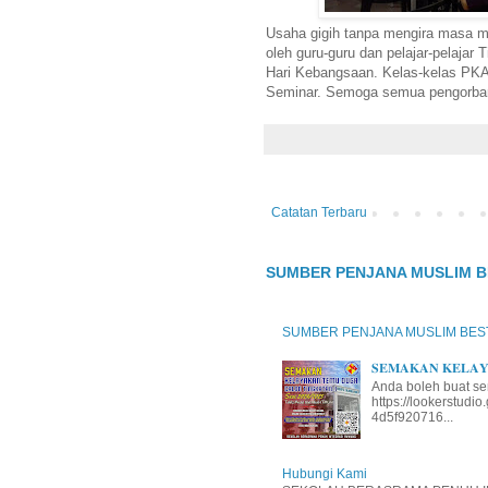
Usaha gigih tanpa mengira masa me
oleh guru-guru dan pelajar-pelajar
Hari Kebangsaan. Kelas-kelas PKA t
Seminar. Semoga semua pengorban
Catatan Terbaru
SUMBER PENJANA MUSLIM B
SUMBER PENJANA MUSLIM BES
𝐒𝐄𝐌𝐀𝐊𝐀𝐍 𝐊𝐄𝐋𝐀𝐘𝐀
Anda boleh buat se
https://lookerstud
4d5f920716...
Hubungi Kami