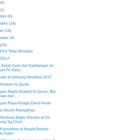
65)
61)
mber
(6)
mber
(14)
ber
(19)
ember
(4)
s
(25)
 PKA Tetap Berjalan
 DELF
h Kelab Guru dan Kakitangan ke
ah Pn Kairu...
tan di Ambang Merdeka 2010
s Khatam Al-Quran
pan Majlis Khatam Al-Quran, Iftar
aie dan...
apan Raya Pelajar Darul Ansar
an Moreh Ramadhan
s Berbuka Majlis Warden di De
jung Sg Choh
af Ramadhan di Masjid Bandar
ik Puteri