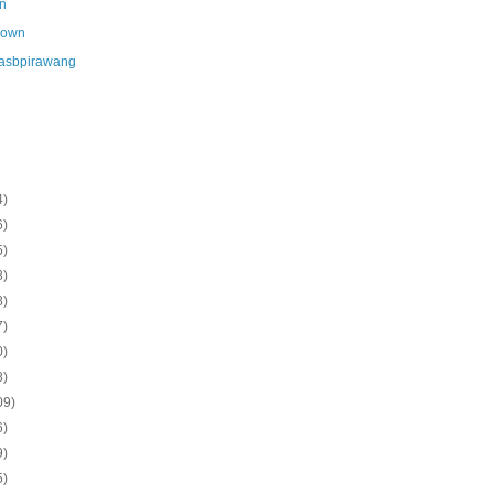
n
nown
asbpirawang
4)
6)
5)
8)
8)
7)
0)
8)
09)
6)
9)
5)