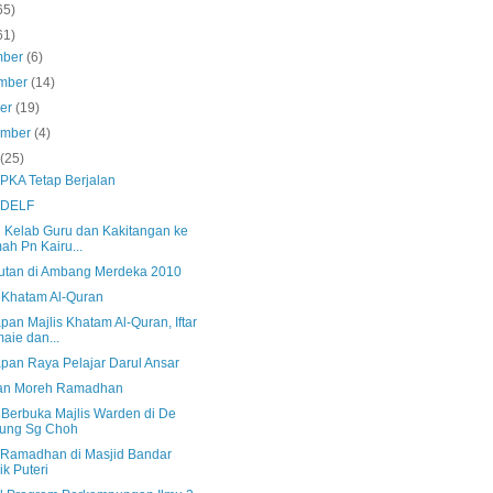
65)
61)
mber
(6)
mber
(14)
ber
(19)
ember
(4)
s
(25)
 PKA Tetap Berjalan
 DELF
h Kelab Guru dan Kakitangan ke
ah Pn Kairu...
tan di Ambang Merdeka 2010
s Khatam Al-Quran
pan Majlis Khatam Al-Quran, Iftar
aie dan...
apan Raya Pelajar Darul Ansar
an Moreh Ramadhan
s Berbuka Majlis Warden di De
jung Sg Choh
af Ramadhan di Masjid Bandar
ik Puteri