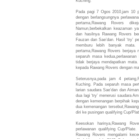
Kuching.
Pada pagi 7 Ogos 2010,jam 10 p
dengan berlangsungnya perlawan
pertama,Rawang Rovers dike
Namun,berbekalkan keazaman yan
dan hasilnya Rawang Rovers ber
Fauzan dan Sae’dan. Hasil ‘try’
memburu lebih banyak mata. A
pertama,Rawang Rovers berjaya me
separuh masa kedua,perlawanan 
tidak berjaya mendapatkan mata
kepada Rawang Rovers dengan mat
Seterusnya,pada jam 4 petang
Kuching. Pada separuh masa per
larian saudara Sae’dan dan Aim
dua lagi ‘try’ menerusi saudara A
dengan kemenangan berpihak kep
dua kemenangan tersebut,Rawang 
diri ke pusingan qualifying Cup/Plat
Keesokan harinya,Rawang Rov
perlawanan qualifying Cup/Plate
Rawang Rovers mengalami kecede