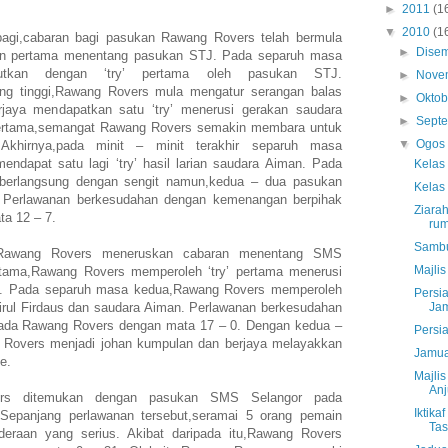
►
2011
(1
▼
2010
(1
agi,cabaran bagi pasukan Rawang Rovers telah bermula
►
Dise
an pertama menentang pasukan STJ. Pada separuh masa
jutkan dengan ‘try’ pertama oleh pasukan STJ.
►
Nove
g tinggi,Rawang Rovers mula mengatur serangan balas
►
Okto
jaya mendapatkan satu ‘try’ menerusi gerakan saudara
►
Sept
 pertama,semangat Rawang Rovers semakin membara untuk
▼
Ogo
khirnya,pada minit – minit terakhir separuh masa
ndapat satu lagi ‘try’ hasil larian saudara Aiman. Pada
Kelas
berlangsung dengan sengit namun,kedua – dua pasukan
Kelas
. Perlawanan berkesudahan dengan kemenangan berpihak
Ziara
a 12 – 7.
rum
Sambu
,Rawang Rovers meneruskan cabaran menentang SMS
Majli
tama,Rawang Rovers memperoleh ‘try’ pertama menerusi
an. Pada separuh masa kedua,Rawang Rovers memperoleh
Persia
mirul Firdaus dan saudara Aiman. Perlawanan berkesudahan
Jam
ada Rawang Rovers dengan mata 17 – 0. Dengan kedua –
Persi
Rovers menjadi johan kumpulan dan berjaya melayakkan
Jamu
e.
Majli
An
ers ditemukan dengan pasukan SMS Selangor pada
Iktik
. Sepanjang perlawanan tersebut,seramai 5 orang pemain
Tas
raan yang serius. Akibat daripada itu,Rawang Rovers