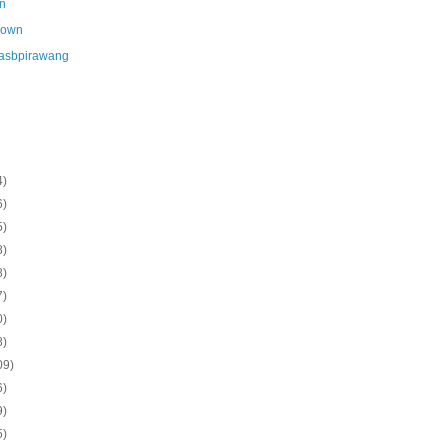
n
nown
asbpirawang
4)
6)
5)
8)
8)
7)
0)
8)
09)
6)
9)
5)