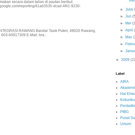
Pe
makan secara dalam talian di pautan berikut:
io.google.com/reporting/41a63535-dcad-4f41-9230-
►
Julai
►
Jun
(
►
Mei
(
►
April
EGRASI RAWANG Bandar Tasik Puteri, 48020 Rawang,
 603-60917309 E-Mail: bra...
►
Mac
(
►
Febru
►
Janua
►
2009
(2
Label
AIRA
Akademi
Hal Ehwa
Kokurik
Pentadbi
PIBG
Pusat S
Umum