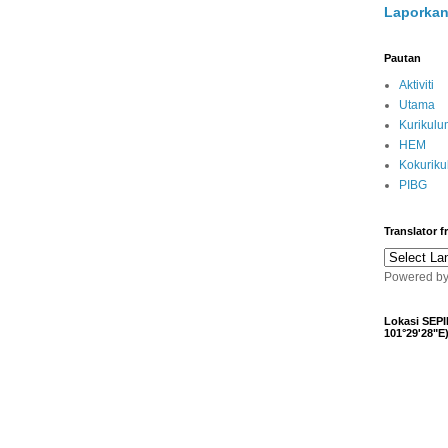
Laporkan
Pautan
Aktiviti
Utama
Kurikulu
HEM
Kokurik
PIBG
Translator 
Powered b
Lokasi SEPI
101°29'28"E