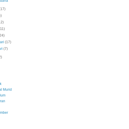
rdana
(17)
5)
12)
(11)
24)
ari
(17)
ri
(7)
2)
k
l Murid
ulum
ran
umber