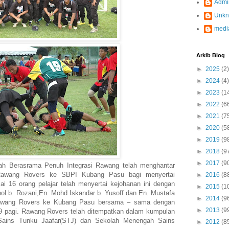
Admi
Unk
medi
Arkib Blog
►
2025
(2)
►
2024
(4)
►
2023
(1
►
2022
(6
►
2021
(7
►
2020
(5
►
2019
(9
►
2018
(9
►
2017
(9
ah Berasrama Penuh Integrasi Rawang telah menghantar
,Rawang Rovers ke SBPI Kubang Pasu bagi menyertai
►
2016
(8
 16 orang pelajar telah menyertai kejohanan ini dengan
►
2015
(1
ahnol b. Rozani,En. Mohd Iskandar b. Yusoff dan En. Mustafa
►
2014
(9
awang Rovers ke Kubang Pasu bersama – sama dengan
►
2013
(9
 pagi. Rawang Rovers telah ditempatkan dalam kumpulan
ains Tunku Jaafar(STJ) dan Sekolah Menengah Sains
►
2012
(8