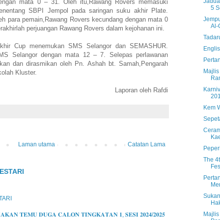
Jadua
dengan mata 0 – 31. Oleh itu,Rawang Rovers memasuki
5 S
menentang SBPI Jempol pada saringan suku akhir Plate.
oleh para pemain,Rawang Rovers kecundang dengan mata 0
Jempu
Al-Q
rakhirlah perjuangan Rawang Rovers dalam kejohanan ini.
Tadar
 akhir Cup menemukan SMS Selangor dan SEMASHUR.
Engli
SMS Selangor dengan mata 12 – 7. Selepas perlawanan
Perta
dakan dan dirasmikan oleh Pn. Ashah bt. Samah,Pengarah
Majli
lah Kluster.
Ra
Karni
Laporan oleh Rafdi
20
Kem W
Sepet
Ceram
Ka
Laman utama
Catatan Lama
Peper
The 4
Fes
ESTARI
Perta
Men
Sukan
TARI
Ha
Majlis
𝐊𝐀𝐍 𝐓𝐄𝐌𝐔 𝐃𝐔𝐆𝐀 𝐂𝐀𝐋𝐎𝐍 𝐓𝐈𝐍𝐆𝐊𝐀𝐓𝐀𝐍 𝟏, 𝐒𝐄𝐒𝐈 𝟐𝟎𝟐𝟒/𝟐𝟎𝟐𝟓