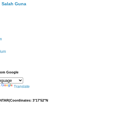
 Salah Guna
m
ulum
from Google
y
Translate
NTAR(Coordinates: 3°17'52"N
)