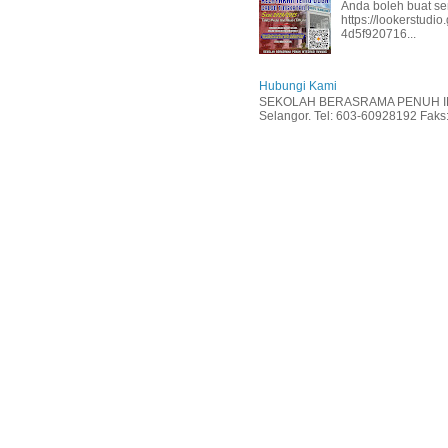
Anda boleh buat se
https://lookerstud
4d5f920716...
Hubungi Kami
SEKOLAH BERASRAMA PENUH INT
Selangor. Tel: 603-60928192 Faks: