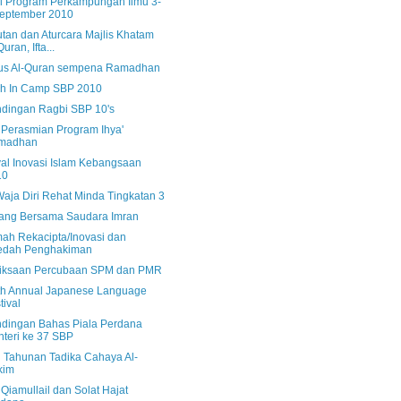
l Program Perkampungan Ilmu 3-
eptember 2010
tan dan Aturcara Majlis Khatam
uran, Ifta...
us Al-Quran sempena Ramadhan
sh In Camp SBP 2010
ndingan Ragbi SBP 10's
s Perasmian Program Ihya'
madhan
val Inovasi Islam Kebangsaan
10
aja Diri Rehat Minda Tingkatan 3
ang Bersama Saudara Imran
ah Rekacipta/Inovasi dan
edah Penghakiman
iksaan Percubaan SPM dan PMR
th Annual Japanese Language
tival
ndingan Bahas Piala Perdana
teri ke 37 SBP
 Tahunan Tadika Cahaya Al-
kim
 Qiamullail dan Solat Hajat