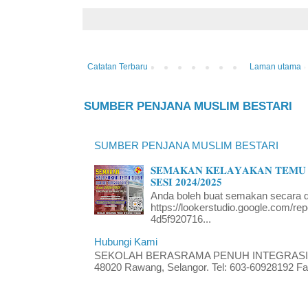
Catatan Terbaru
Laman utama
SUMBER PENJANA MUSLIM BESTARI
SUMBER PENJANA MUSLIM BESTARI
𝐒𝐄𝐌𝐀𝐊𝐀𝐍 𝐊𝐄𝐋𝐀𝐘𝐀𝐊𝐀𝐍 𝐓𝐄𝐌𝐔 
𝐒𝐄𝐒𝐈 𝟐𝟎𝟐𝟒/𝟐𝟎𝟐𝟓
Anda boleh buat semakan secara da
https://lookerstudio.google.com/re
4d5f920716...
Hubungi Kami
SEKOLAH BERASRAMA PENUH INTEGRASI RA
48020 Rawang, Selangor. Tel: 603-60928192 Fak