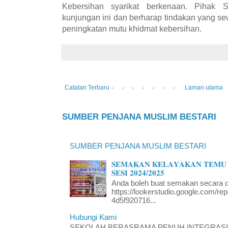
Kebersihan syarikat berkenaan. Pihak
kunjungan ini dan berharap tindakan yang se
peningkatan mutu khidmat kebersihan.
Catatan Terbaru
Laman utama
SUMBER PENJANA MUSLIM BESTARI
SUMBER PENJANA MUSLIM BESTARI
𝐒𝐄𝐌𝐀𝐊𝐀𝐍 𝐊𝐄𝐋𝐀𝐘𝐀𝐊𝐀𝐍 𝐓𝐄𝐌𝐔 
𝐒𝐄𝐒𝐈 𝟐𝟎𝟐𝟒/𝟐𝟎𝟐𝟓
Anda boleh buat semakan secara da
https://lookerstudio.google.com/re
4d5f920716...
Hubungi Kami
SEKOLAH BERASRAMA PENUH INTEGRASI RA