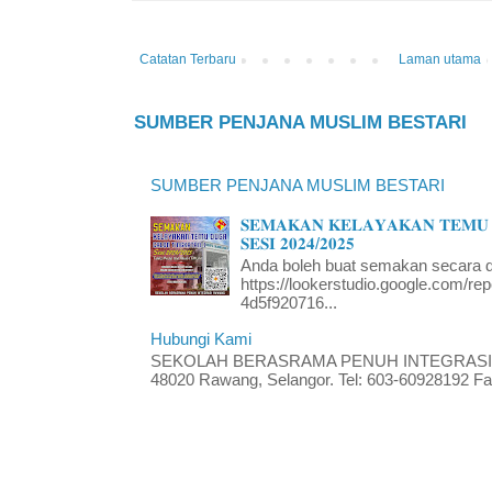
Catatan Terbaru
Laman utama
SUMBER PENJANA MUSLIM BESTARI
SUMBER PENJANA MUSLIM BESTARI
𝐒𝐄𝐌𝐀𝐊𝐀𝐍 𝐊𝐄𝐋𝐀𝐘𝐀𝐊𝐀𝐍 𝐓𝐄𝐌𝐔 
𝐒𝐄𝐒𝐈 𝟐𝟎𝟐𝟒/𝟐𝟎𝟐𝟓
Anda boleh buat semakan secara da
https://lookerstudio.google.com/re
4d5f920716...
Hubungi Kami
SEKOLAH BERASRAMA PENUH INTEGRASI RA
48020 Rawang, Selangor. Tel: 603-60928192 Fak