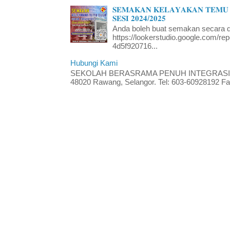
𝐒𝐄𝐌𝐀𝐊𝐀𝐍 𝐊𝐄𝐋𝐀𝐘𝐀𝐊𝐀𝐍 𝐓𝐄𝐌𝐔 
𝐒𝐄𝐒𝐈 𝟐𝟎𝟐𝟒/𝟐𝟎𝟐𝟓
Anda boleh buat semakan secara da
https://lookerstudio.google.com/re
4d5f920716...
Hubungi Kami
SEKOLAH BERASRAMA PENUH INTEGRASI RA
48020 Rawang, Selangor. Tel: 603-60928192 Fak