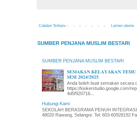
Catatan Terbaru
Laman utama
SUMBER PENJANA MUSLIM BESTARI
SUMBER PENJANA MUSLIM BESTARI
𝐒𝐄𝐌𝐀𝐊𝐀𝐍 𝐊𝐄𝐋𝐀𝐘𝐀𝐊𝐀𝐍 𝐓𝐄𝐌𝐔 
𝐒𝐄𝐒𝐈 𝟐𝟎𝟐𝟒/𝟐𝟎𝟐𝟓
Anda boleh buat semakan secara da
https://lookerstudio.google.com/re
4d5f920716...
Hubungi Kami
SEKOLAH BERASRAMA PENUH INTEGRASI RA
48020 Rawang, Selangor. Tel: 603-60928192 Fak