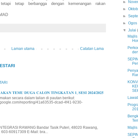
►
Nove
tetapi tetap berbangga dengan kemenangan rakan
►
Okto
AMAD
►
Sept
►
Ogo
▼
Julai
Majlis
Hor
Perko
Laman utama
Catatan Lama
den
SEPIN
Per
ESTARI
Penya
Ram
KONV
TARI
KE
SEK
𝐊𝐀𝐍 𝐓𝐄𝐌𝐔 𝐃𝐔𝐆𝐀 𝐂𝐀𝐋𝐎𝐍 𝐓𝐈𝐍𝐆𝐊𝐀𝐓𝐀𝐍 𝟏, 𝐒𝐄𝐒𝐈 𝟐𝟎𝟐𝟒/𝟐𝟎𝟐𝟓
Lawat
makan secara dalam talian di pautan berikut:
io.google.com/reporting/41a63535-dcad-4f41-9230-
Progr
20
Bengk
Te
Majlis
EGRASI RAWANG Bandar Tasik Puteri, 48020 Rawang,
 603-60917309 E-Mail: bra...
SEPIN