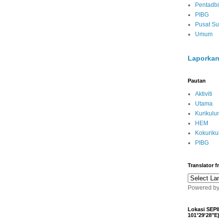
Pentadbi
PIBG
Pusat S
Umum
Laporkan
Pautan
Aktiviti
Utama
Kurikulu
HEM
Kokurik
PIBG
Translator 
Powered b
Lokasi SEPI
101°29'28"E