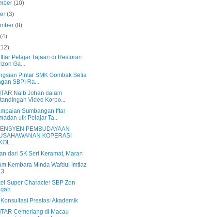
mber
(10)
ber
(3)
ember
(8)
s
(4)
(12)
 Iftar Pelajar Tajaan di Restoran
izon Ga...
ngsian Pintar SMK Gombak Setia
gan SBPI Ra...
TAR Naib Johan dalam
tandingan Video Korpo...
mpaian Sumbangan Iftar
adan utk Pelajar Ta...
ENSYEN PEMBUDAYAAN
USAHAWANAN KOPERASI
OL...
an dari SK Seri Keramat, Maran
am Kembara Minda Wafdul Imtiaz
13
el Super Character SBP Zon
ngah
 Konsultasi Prestasi Akademik
TAR Cemerlang di Macau