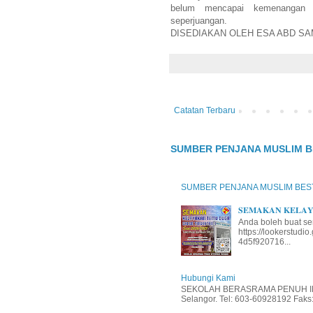
belum mencapai kemenangan 
seperjuangan.
DISEDIAKAN OLEH ESA ABD S
Catatan Terbaru
SUMBER PENJANA MUSLIM B
SUMBER PENJANA MUSLIM BES
𝐒𝐄𝐌𝐀𝐊𝐀𝐍 𝐊𝐄𝐋𝐀𝐘𝐀
Anda boleh buat se
https://lookerstud
4d5f920716...
Hubungi Kami
SEKOLAH BERASRAMA PENUH INT
Selangor. Tel: 603-60928192 Faks: