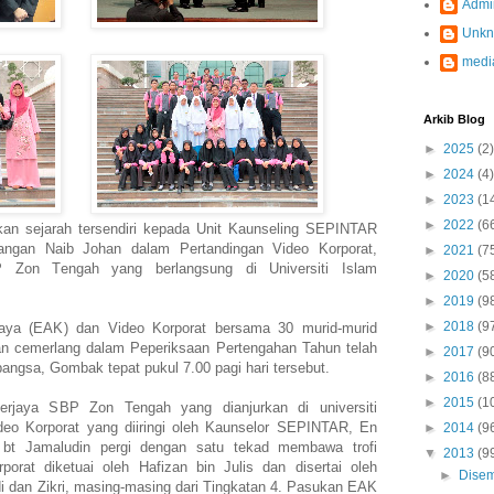
Admi
Unk
medi
Arkib Blog
►
2025
(2)
►
2024
(4)
►
2023
(1
►
2022
(6
n sejarah tersendiri kepada Unit Kaunseling SEPINTAR
angan Naib Johan dalam Pertandingan Video Korporat,
►
2021
(7
 Zon Tengah yang berlangsung di Universiti Islam
►
2020
(5
►
2019
(9
►
2018
(9
ya (EAK) dan Video Korporat bersama 30 murid-murid
an cemerlang dalam Peperiksaan Pertengahan Tahun telah
►
2017
(9
abangsa, Gombak tepat pukul 7.00 pagi hari tersebut.
►
2016
(8
►
2015
(1
jaya SBP Zon Tengah yang dianjurkan di universiti
o Korporat yang diiringi oleh Kaunselor SEPINTAR, En
►
2014
(9
t Jamaludin pergi dengan satu tekad membawa trofi
▼
2013
(9
rat diketuai oleh Hafizan bin Julis dan disertai oleh
►
Dise
di dan Zikri, masing-masing dari Tingkatan 4. Pasukan EAK