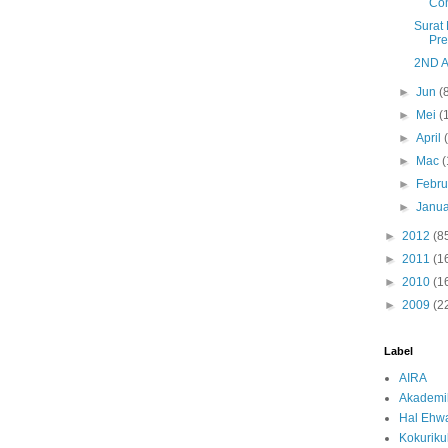
Com
Surat
Pre
2ND A
►
Jun
(
►
Mei
(
►
April
►
Mac
(
►
Febru
►
Janua
►
2012
(8
►
2011
(1
►
2010
(1
►
2009
(2
Label
AIRA
Akademi
Hal Ehwa
Kokurik