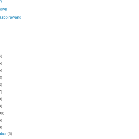
n
nown
asbpirawang
4)
6)
5)
8)
8)
7)
0)
8)
09)
6)
9)
mber
(6)