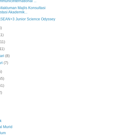
municInternational ...
 Makluman Majlis Konsultasi
stasi Akademik...
SEAN+3 Junior Science Odyssey
8)
11)
(11)
11)
ari
(8)
ri
(7)
5)
65)
61)
2)
k
l Murid
ulum