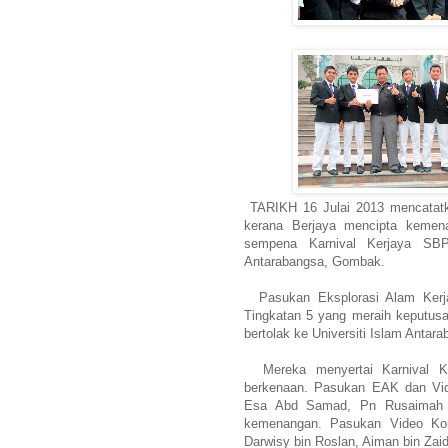
TARIKH 16 Julai 2013 mencatatka
kerana Berjaya mencipta kemen
sempena Karnival Kerjaya SBP
Antarabangsa, Gombak.
Pasukan Eksplorasi Alam Kerja
Tingkatan 5 yang meraih keputus
bertolak ke Universiti Islam Antar
Mereka menyertai Karnival Ker
berkenaan. Pasukan EAK dan Vide
Esa Abd Samad, Pn Rusaimah b
kemenangan. Pasukan Video Korpo
Darwisy bin Roslan, Aiman bin Zai