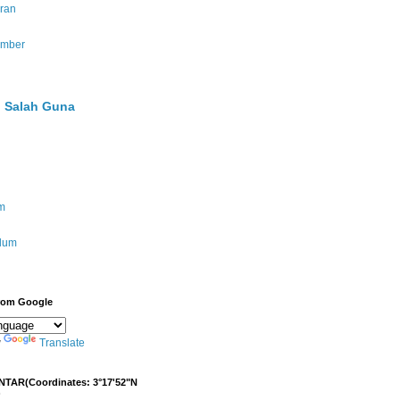
ran
umber
 Salah Guna
m
ulum
from Google
y
Translate
NTAR(Coordinates: 3°17'52"N
)