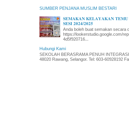
SUMBER PENJANA MUSLIM BESTARI
𝐒𝐄𝐌𝐀𝐊𝐀𝐍 𝐊𝐄𝐋𝐀𝐘𝐀𝐊𝐀𝐍 𝐓𝐄𝐌𝐔 
𝐒𝐄𝐒𝐈 𝟐𝟎𝟐𝟒/𝟐𝟎𝟐𝟓
Anda boleh buat semakan secara da
https://lookerstudio.google.com/re
4d5f920716...
Hubungi Kami
SEKOLAH BERASRAMA PENUH INTEGRASI RA
48020 Rawang, Selangor. Tel: 603-60928192 Fak