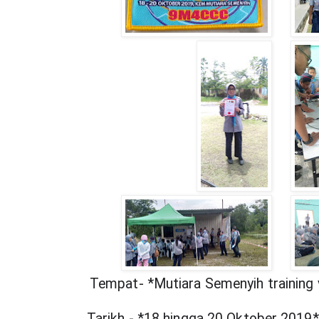
Tempat- *Mutiara Semenyih training v
Tarikh - *18 hingga 20 Oktober 2019*