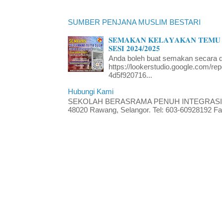
SUMBER PENJANA MUSLIM BESTARI
𝐒𝐄𝐌𝐀𝐊𝐀𝐍 𝐊𝐄𝐋𝐀𝐘𝐀𝐊𝐀𝐍 𝐓𝐄𝐌𝐔 
𝐒𝐄𝐒𝐈 𝟐𝟎𝟐𝟒/𝟐𝟎𝟐𝟓
Anda boleh buat semakan secara da
https://lookerstudio.google.com/re
4d5f920716...
Hubungi Kami
SEKOLAH BERASRAMA PENUH INTEGRASI RA
48020 Rawang, Selangor. Tel: 603-60928192 Fak