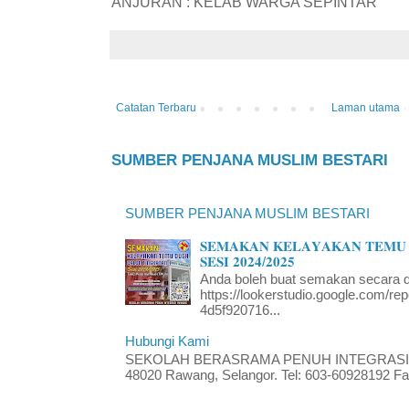
ANJURAN : KELAB WARGA SEPINTAR
Catatan Terbaru
Laman utama
SUMBER PENJANA MUSLIM BESTARI
SUMBER PENJANA MUSLIM BESTARI
𝐒𝐄𝐌𝐀𝐊𝐀𝐍 𝐊𝐄𝐋𝐀𝐘𝐀𝐊𝐀𝐍 𝐓𝐄𝐌𝐔 
𝐒𝐄𝐒𝐈 𝟐𝟎𝟐𝟒/𝟐𝟎𝟐𝟓
Anda boleh buat semakan secara da
https://lookerstudio.google.com/re
4d5f920716...
Hubungi Kami
SEKOLAH BERASRAMA PENUH INTEGRASI RA
48020 Rawang, Selangor. Tel: 603-60928192 Fak