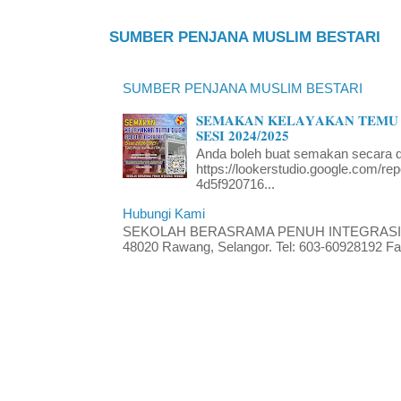
SUMBER PENJANA MUSLIM BESTARI
SUMBER PENJANA MUSLIM BESTARI
𝐒𝐄𝐌𝐀𝐊𝐀𝐍 𝐊𝐄𝐋𝐀𝐘𝐀𝐊𝐀𝐍 𝐓𝐄𝐌𝐔 
𝐒𝐄𝐒𝐈 𝟐𝟎𝟐𝟒/𝟐𝟎𝟐𝟓
Anda boleh buat semakan secara da
https://lookerstudio.google.com/re
4d5f920716...
Hubungi Kami
SEKOLAH BERASRAMA PENUH INTEGRASI RA
48020 Rawang, Selangor. Tel: 603-60928192 Fak