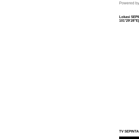
Powered b
Lokasi SEPI
101°29'28"E
TV SEPINT