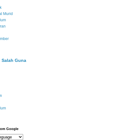
k
l Murid
ulum
ran
umber
 Salah Guna
m
ulum
from Google