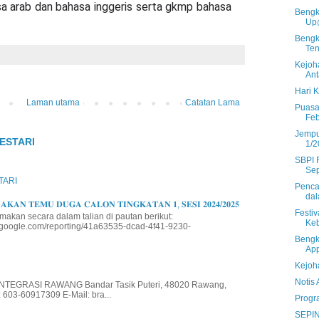
a arab dan bahasa inggeris serta gkmp bahasa 
Bengk
Up
Bengk
Te
Kejoh
Ant
Hari 
Laman utama
Catatan Lama
Puasa
Feb
Jempu
ESTARI
1/2
SBPI 
Se
TARI
Penca
dal
𝐊𝐀𝐍 𝐓𝐄𝐌𝐔 𝐃𝐔𝐆𝐀 𝐂𝐀𝐋𝐎𝐍 𝐓𝐈𝐍𝐆𝐊𝐀𝐓𝐀𝐍 𝟏, 𝐒𝐄𝐒𝐈 𝟐𝟎𝟐𝟒/𝟐𝟎𝟐𝟓
Festi
makan secara dalam talian di pautan berikut:
Keb
io.google.com/reporting/41a63535-dcad-4f41-9230-
Bengk
Ap
Kejoh
Notis
EGRASI RAWANG Bandar Tasik Puteri, 48020 Rawang,
 603-60917309 E-Mail: bra...
Progr
SEPI