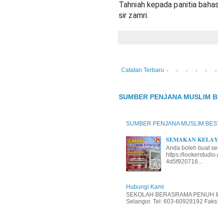
Tahniah kepada panitia bahas
sir zamri.
Catatan Terbaru
SUMBER PENJANA MUSLIM B
SUMBER PENJANA MUSLIM BES
𝐒𝐄𝐌𝐀𝐊𝐀𝐍 𝐊𝐄𝐋𝐀𝐘𝐀
Anda boleh buat se
https://lookerstud
4d5f920716...
Hubungi Kami
SEKOLAH BERASRAMA PENUH INT
Selangor. Tel: 603-60928192 Faks: