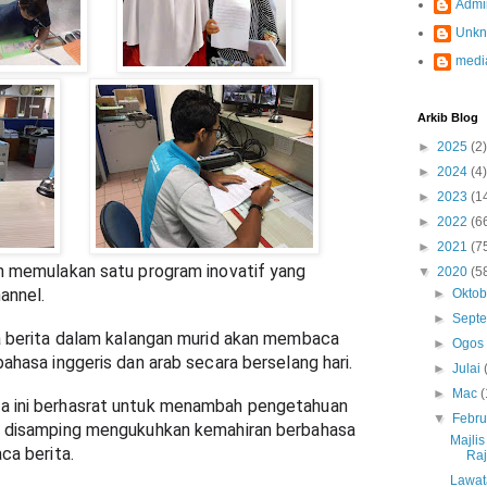
Admi
Unk
medi
Arkib Blog
►
2025
(2)
►
2024
(4)
►
2023
(1
►
2022
(6
►
2021
(7
h memulakan satu program inovatif yang 
▼
2020
(5
nnel. 
►
Okto
►
Sept
a berita dalam kalangan murid akan membaca 
►
Ogo
ahasa inggeris dan arab secara berselang hari. 
►
Julai
►
Mac
(
 ini berhasrat untuk menambah pengetahuan 
▼
Febru
r disamping mengukuhkan kemahiran berbahasa 
Majli
ca berita. 
Raj
Lawat