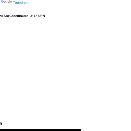
y
Translate
NTAR(Coordinates: 3°17'52"N
)
AR