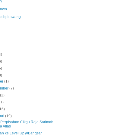
n
nown
asbpirawang
4)
6)
5)
8)
ber
(1)
ember
(7)
s
(2)
(1)
16)
ari
(19)
s Perpisahan Cikgu Raja Sarimah
a Alias
an ke Level Up@Bangsar