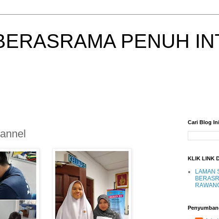
BERASRAMA PENUH IN
Cari Blog In
annel
KLIK LINK 
LAMAN 
BERASR
RAWAN
Penyumban