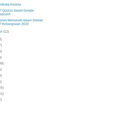
Terbuka Asrama
 Quizizz dalam Google
assroom
anan Memanah dalam Dewan
P Kebangsaan 2020
ri
(12)
8)
7)
0)
8)
09)
6)
9)
5)
65)
61)
2)