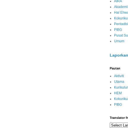
AIRA
Akademi
Hal Ehwa
Kokurik
Pentadbi
PIBG
Pusat S
Umum
Laporkan
Pautan
Aktiviti
Utama
Kurikulu
HEM
Kokurik
PIBG
Translator 