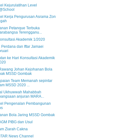
el Kejurulatihan Level
@School
el Kerja Pengurusan Asrama Zon
ngah
anan Petanque Terbuka
arabangsa Terengganu...
Konsultasi Akademik 1/2020
 Perdana dan Iftar Jamaei
ruari
tan ke Hari Konsultasi Akademik
020
Rawang Johan Kejohanan Bola
pak MSSD Gombak
paian Team Memanah sepintar
am MSSD 2020 ...
val Ukhuwwah Mahabbah
angsaan anjuran MARA...
el Pengenalan Pembangunan
ps
anan Bola Jaring MSSD Gombak
 AGM PIBG dan Usul
am Ziarah Cakna
NTAR News Channel