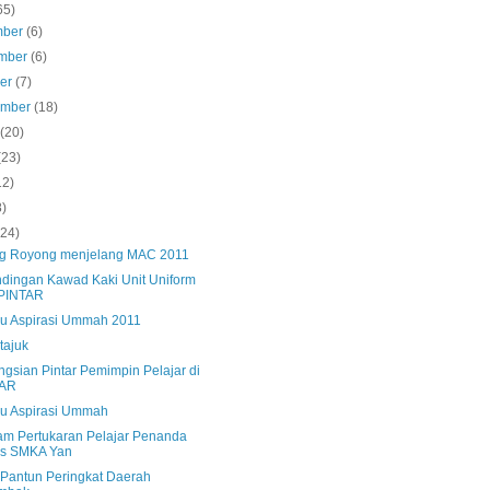
65)
mber
(6)
mber
(6)
ber
(7)
ember
(18)
s
(20)
(23)
12)
8)
(24)
g Royong menjelang MAC 2011
ndingan Kawad Kaki Unit Uniform
PINTAR
u Aspirasi Ummah 2011
tajuk
ngsian Pintar Pemimpin Pelajar di
AR
u Aspirasi Ummah
am Pertukaran Pelajar Penanda
as SMKA Yan
 Pantun Peringkat Daerah