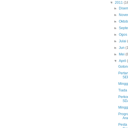
▼
2011
(1
►
Dise
►
Nove
►
Okto
►
Sept
►
Ogo
►
Julai
►
Jun
(
►
Mei
(
▼
April
Goton
Perta
SE
Mingg
Tiada 
Perko
SD
Mingg
Progr
Ar
Pesta