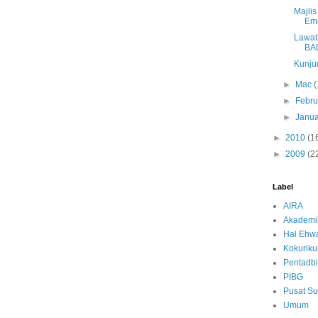
Majli
Eme
Lawat
BAD
Kunju
►
Mac
(
►
Febru
►
Janua
►
2010
(1
►
2009
(2
Label
AIRA
Akademi
Hal Ehwa
Kokurik
Pentadbi
PIBG
Pusat S
Umum