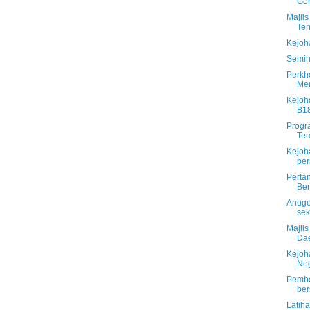
Go
Majli
Te
Kejoh
Semin
Perkh
Mer
Kejoh
B18
Progr
Tem
Kejoh
per
Perta
Be
Anuge
sek
Majlis
Da
Kejoh
Neg
Pembe
ber
Latih