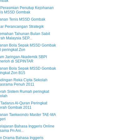
mbak
s Perasmian Penutup Kejohanan
nis MSSD Gombak
anan Tenis MSSD Gombak
ar Perancangan Strategik
emahan Tahunan Bulan Sabit
ah Malaysia SEP...
anan Bola Sepak MSSD Gombak
 peringkat Zon
am Jaringan Akademik SBPI
erloh di SEPINTAR
anan Bola Sepak MSSD Gombak
ingkat Zon B15
ndingan Reka Cipta Sekolah
rasrama Penuh 2011
rah Sistem Rumah peringkat
olah
 Tadarus Al-Quran Peringkat
erah Gombak 2011
anan Taekwondo Master TAE-MA
eri
lajaran Bahasa Inggeris Online
sama Pn Ani...
an Drama Bahasa Inggeris