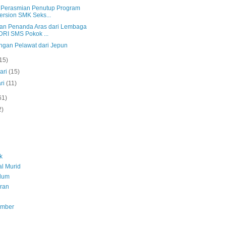
s Perasmian Penutup Program
rsion SMK Seks...
an Penanda Aras dari Lembaga
RI SMS Pokok ...
ngan Pelawat dari Jepun
15)
ari
(15)
ri
(11)
61)
2)
k
l Murid
ulum
ran
umber