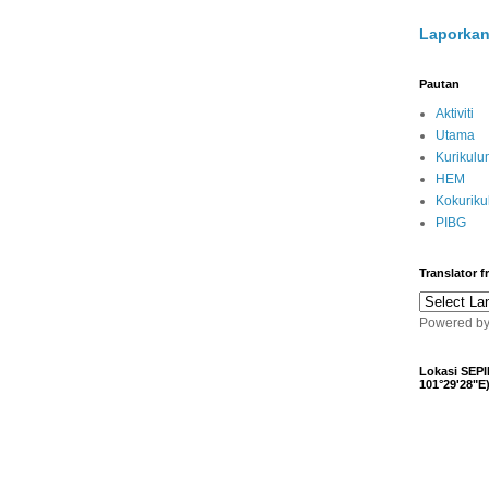
Laporkan
Pautan
Aktiviti
Utama
Kurikulu
HEM
Kokurik
PIBG
Translator 
Powered b
Lokasi SEPI
101°29'28"E