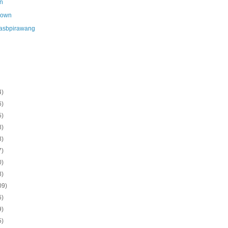
n
nown
asbpirawang
4)
6)
5)
8)
8)
7)
0)
8)
09)
6)
9)
5)