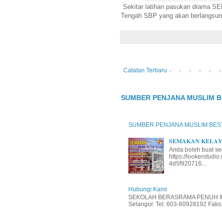
Sekitar latihan pasukan drama S
Tengah SBP yang akan berlangsung
Catatan Terbaru
SUMBER PENJANA MUSLIM B
SUMBER PENJANA MUSLIM BES
𝐒𝐄𝐌𝐀𝐊𝐀𝐍 𝐊𝐄𝐋𝐀𝐘𝐀
Anda boleh buat se
https://lookerstud
4d5f920716...
Hubungi Kami
SEKOLAH BERASRAMA PENUH INT
Selangor. Tel: 603-60928192 Faks: