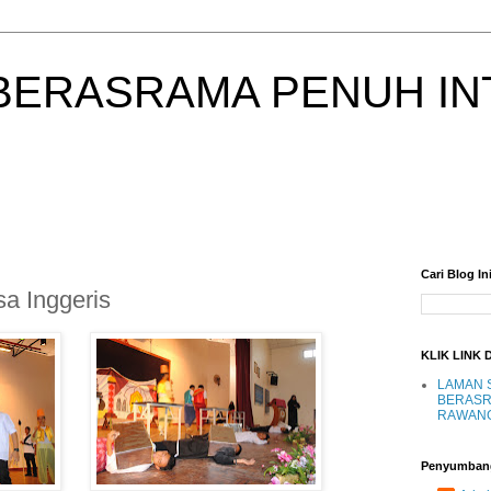
BERASRAMA PENUH IN
Cari Blog In
a Inggeris
KLIK LINK 
LAMAN 
BERASR
RAWAN
Penyumban