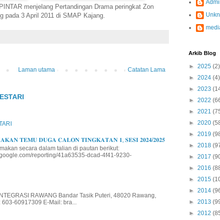
Admi
EPINTAR menjelang Pertandingan Drama peringkat Zon
Unk
 pada 3 April 2011 di SMAP Kajang.
medi
Arkib Blog
►
2025
(2)
Laman utama
Catatan Lama
►
2024
(4)
►
2023
(1
ESTARI
►
2022
(6
►
2021
(7
►
2020
(5
TARI
►
2019
(9
𝐊𝐀𝐍 𝐓𝐄𝐌𝐔 𝐃𝐔𝐆𝐀 𝐂𝐀𝐋𝐎𝐍 𝐓𝐈𝐍𝐆𝐊𝐀𝐓𝐀𝐍 𝟏, 𝐒𝐄𝐒𝐈 𝟐𝟎𝟐𝟒/𝟐𝟎𝟐𝟓
►
2018
(9
makan secara dalam talian di pautan berikut:
io.google.com/reporting/41a63535-dcad-4f41-9230-
►
2017
(9
►
2016
(8
►
2015
(1
►
2014
(9
EGRASI RAWANG Bandar Tasik Puteri, 48020 Rawang,
►
2013
(9
 603-60917309 E-Mail: bra...
►
2012
(8