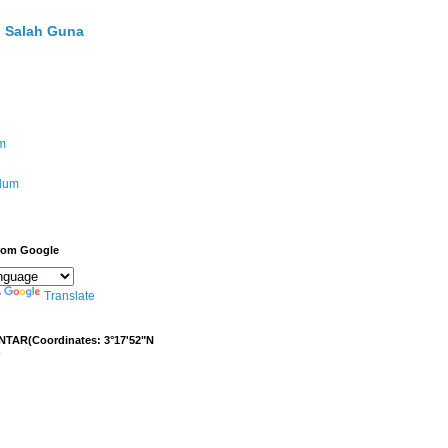
 Salah Guna
m
ulum
from Google
y
Translate
NTAR(Coordinates: 3°17'52"N
)