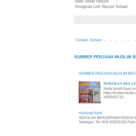
-Naib Johan Nasyid
-Anugerah Lirik Nasyid Terbaik
Catatan Terbaru
SUMBER PENJANA MUSLIM B
SUMBER PENJANA MUSLIM BES
𝐒𝐄𝐌𝐀𝐊𝐀𝐍 𝐊𝐄𝐋𝐀𝐘𝐀
Anda boleh buat se
https://lookerstud
4d5f920716...
Hubungi Kami
SEKOLAH BERASRAMA PENUH INT
Selangor. Tel: 603-60928192 Faks: