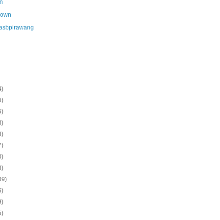
n
nown
asbpirawang
4)
6)
5)
8)
8)
7)
0)
8)
09)
6)
9)
5)