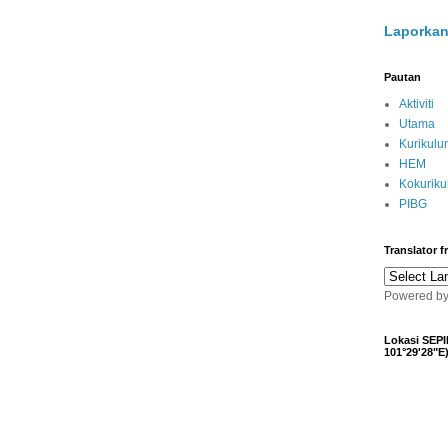
Laporkan
Pautan
Aktiviti
Utama
Kurikulu
HEM
Kokurik
PIBG
Translator 
Powered b
Lokasi SEPI
101°29'28"E