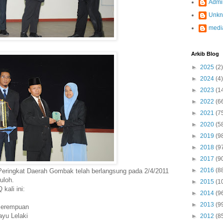
Admi
Unk
medi
Arkib Blog
►
2025
(2)
►
2024
(4)
►
2023
(1
►
2022
(6
►
2021
(7
►
2020
(5
►
2019
(9
►
2018
(9
►
2017
(9
►
2016
(8
 Peringkat Daerah Gombak telah berlangsung pada 2/4/2011
uloh.
►
2015
(1
ali ini:
►
2014
(9
►
2013
(9
Perempuan
yu Lelaki
►
2012
(8