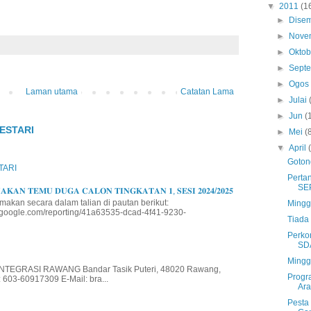
▼
2011
(1
►
Dise
►
Nove
►
Okto
►
Sept
►
Ogo
Laman utama
Catatan Lama
►
Julai
►
Jun
(
ESTARI
►
Mei
(
▼
April
Goton
TARI
Perta
SE
𝐊𝐀𝐍 𝐓𝐄𝐌𝐔 𝐃𝐔𝐆𝐀 𝐂𝐀𝐋𝐎𝐍 𝐓𝐈𝐍𝐆𝐊𝐀𝐓𝐀𝐍 𝟏, 𝐒𝐄𝐒𝐈 𝟐𝟎𝟐𝟒/𝟐𝟎𝟐𝟓
makan secara dalam talian di pautan berikut:
Mingg
io.google.com/reporting/41a63535-dcad-4f41-9230-
Tiada 
Perko
SD
Mingg
EGRASI RAWANG Bandar Tasik Puteri, 48020 Rawang,
Progr
 603-60917309 E-Mail: bra...
Ar
Pesta