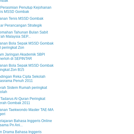
mbak
s Perasmian Penutup Kejohanan
nis MSSD Gombak
anan Tenis MSSD Gombak
ar Perancangan Strategik
emahan Tahunan Bulan Sabit
ah Malaysia SEP...
anan Bola Sepak MSSD Gombak
 peringkat Zon
am Jaringan Akademik SBPI
erloh di SEPINTAR
anan Bola Sepak MSSD Gombak
ingkat Zon B15
ndingan Reka Cipta Sekolah
rasrama Penuh 2011
rah Sistem Rumah peringkat
olah
 Tadarus Al-Quran Peringkat
erah Gombak 2011
anan Taekwondo Master TAE-MA
eri
lajaran Bahasa Inggeris Online
sama Pn Ani...
an Drama Bahasa Inggeris