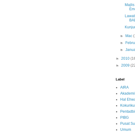
Majli
Eme
Lawat
BAD
Kunju
►
Mac
(
►
Febru
►
Janua
►
2010
(1
►
2009
(2
Label
AIRA
Akademi
Hal Ehwa
Kokurik
Pentadbi
PIBG
Pusat S
Umum