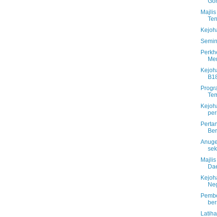
Go
Majli
Te
Kejoh
Semin
Perkh
Mer
Kejoh
B18
Progr
Tem
Kejoh
per
Perta
Be
Anuge
sek
Majlis
Da
Kejoh
Neg
Pembe
ber
Latih