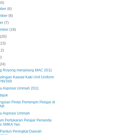
65)
mber
(6)
mber
(6)
ber
(7)
ember
(18)
s
(20)
(23)
12)
8)
(24)
g Royong menjelang MAC 2011
ndingan Kawad Kaki Unit Uniform
PINTAR
u Aspirasi Ummah 2011
tajuk
ngsian Pintar Pemimpin Pelajar di
AR
u Aspirasi Ummah
am Pertukaran Pelajar Penanda
as SMKA Yan
 Pantun Peringkat Daerah