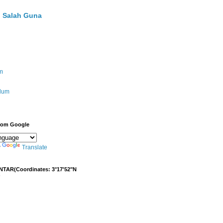
 Salah Guna
m
ulum
from Google
y
Translate
NTAR(Coordinates: 3°17'52"N
)