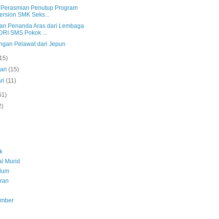
s Perasmian Penutup Program
rsion SMK Seks...
an Penanda Aras dari Lembaga
RI SMS Pokok ...
ngan Pelawat dari Jepun
15)
ari
(15)
ri
(11)
61)
2)
k
l Murid
ulum
ran
umber