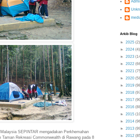
Admi
Unk
medi
Arkib Blog
►
2025
(2)
►
2024
(4)
►
2023
(1
►
2022
(6
►
2021
(7
►
2020
(5
►
2019
(9
►
2018
(9
►
2017
(9
►
2016
(8
►
2015
(1
►
2014
(9
►
2013
(9
rah Malaysia SEPINTAR mengadakan Perkhemahan
►
2012
(8
n Taman Rekreasi Commonwealth di Rawang pada 8