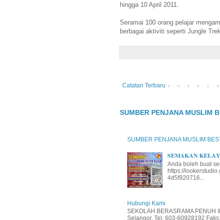
hingga 10 April 2011.
Seramai 100 orang pelajar mengamb
berbagai aktiviti seperti Jungle Tr
Catatan Terbaru
SUMBER PENJANA MUSLIM B
SUMBER PENJANA MUSLIM BES
𝐒𝐄𝐌𝐀𝐊𝐀𝐍 𝐊𝐄𝐋𝐀𝐘𝐀
Anda boleh buat se
https://lookerstud
4d5f920716...
Hubungi Kami
SEKOLAH BERASRAMA PENUH INT
Selangor. Tel: 603-60928192 Faks: