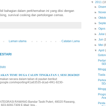
▼
2011
(1
►
Dise
il bahagian dalam perkhemahan ini yang diisi dengan
►
Nove
ekking, survival cooking dan pertolongan cemas.
►
Okto
►
Sept
►
Ogo
►
Julai
►
Jun
(
Laman utama
Catatan Lama
►
Mei
(
▼
April
ESTARI
Goton
Perta
SE
TARI
Mingg
Tiada 
𝐊𝐀𝐍 𝐓𝐄𝐌𝐔 𝐃𝐔𝐆𝐀 𝐂𝐀𝐋𝐎𝐍 𝐓𝐈𝐍𝐆𝐊𝐀𝐓𝐀𝐍 𝟏, 𝐒𝐄𝐒𝐈 𝟐𝟎𝟐𝟒/𝟐𝟎𝟐𝟓
makan secara dalam talian di pautan berikut:
Perko
io.google.com/reporting/41a63535-dcad-4f41-9230-
SD
Mingg
Progr
Ar
EGRASI RAWANG Bandar Tasik Puteri, 48020 Rawang,
Pesta
 603-60917309 E-Mail: bra...