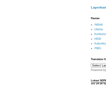
Laporkan
Pautan
Aktiviti
Utama
Kurikulu
HEM
Kokurik
PIBG
Translator 
Powered b
Lokasi SEPI
101°29'28"E