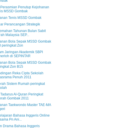
mbak
s Perasmian Penutup Kejohanan
nis MSSD Gombak
anan Tenis MSSD Gombak
ar Perancangan Strategik
emahan Tahunan Bulan Sabit
ah Malaysia SEP...
anan Bola Sepak MSSD Gombak
 peringkat Zon
am Jaringan Akademik SBPI
erloh di SEPINTAR
anan Bola Sepak MSSD Gombak
ingkat Zon B15
ndingan Reka Cipta Sekolah
rasrama Penuh 2011
rah Sistem Rumah peringkat
olah
 Tadarus Al-Quran Peringkat
erah Gombak 2011
anan Taekwondo Master TAE-MA
eri
lajaran Bahasa Inggeris Online
sama Pn Ani...
an Drama Bahasa Inggeris