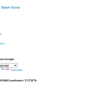
 Salah Guna
m
ulum
from Google
y
Translate
NTAR(Coordinates: 3°17'52"N
)