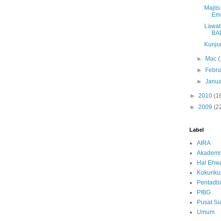
Majli
Eme
Lawat
BAD
Kunju
►
Mac
(
►
Febru
►
Janua
►
2010
(1
►
2009
(2
Label
AIRA
Akademi
Hal Ehwa
Kokurik
Pentadbi
PIBG
Pusat S
Umum