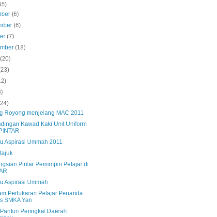
65)
mber
(6)
mber
(6)
ber
(7)
ember
(18)
s
(20)
(23)
12)
8)
(24)
g Royong menjelang MAC 2011
ndingan Kawad Kaki Unit Uniform
PINTAR
u Aspirasi Ummah 2011
tajuk
ngsian Pintar Pemimpin Pelajar di
AR
u Aspirasi Ummah
am Pertukaran Pelajar Penanda
as SMKA Yan
 Pantun Peringkat Daerah