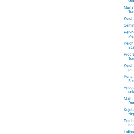
Go
Majli
Te
Kejoh
Semin
Perkh
Mer
Kejoh
B18
Progr
Tem
Kejoh
per
Perta
Be
Anuge
sek
Majlis
Da
Kejoh
Neg
Pembe
ber
Latih