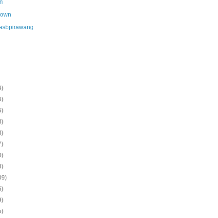
n
nown
asbpirawang
4)
6)
5)
8)
8)
7)
0)
8)
09)
6)
9)
5)