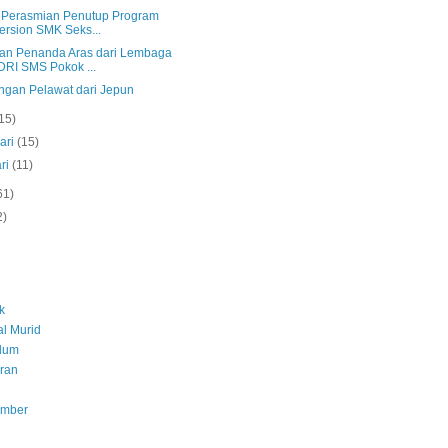
s Perasmian Penutup Program
rsion SMK Seks...
an Penanda Aras dari Lembaga
RI SMS Pokok ...
ngan Pelawat dari Jepun
15)
ari
(15)
ri
(11)
61)
2)
k
l Murid
ulum
ran
umber