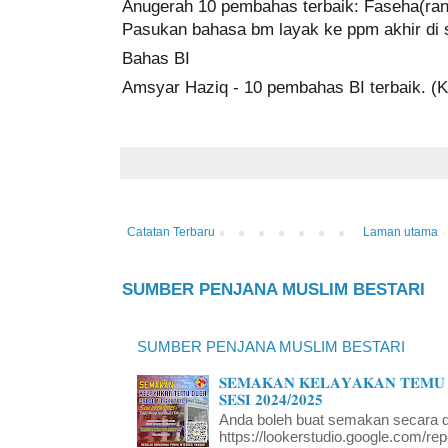
Anugerah 10 pembahas terbaik: Faseha(ran
Pasukan bahasa bm layak ke ppm akhir di s
Bahas BI
Amsyar Haziq - 10 pembahas BI terbaik. (K
Catatan Terbaru
Laman utama
SUMBER PENJANA MUSLIM BESTARI
SUMBER PENJANA MUSLIM BESTARI
𝐒𝐄𝐌𝐀𝐊𝐀𝐍 𝐊𝐄𝐋𝐀𝐘𝐀𝐊𝐀𝐍 𝐓𝐄𝐌𝐔 
𝐒𝐄𝐒𝐈 𝟐𝟎𝟐𝟒/𝟐𝟎𝟐𝟓
Anda boleh buat semakan secara da
https://lookerstudio.google.com/re